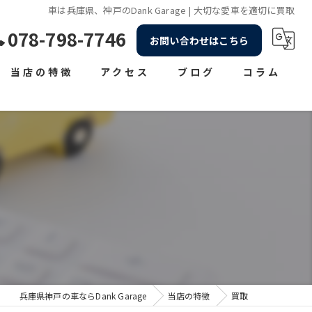
車は兵庫県、神戸のDank Garage | 大切な愛車を適切に買取
078-798-7746
お問い合わせはこちら
当店の特徴
アクセス
ブログ
コラム
車販売
車検
整備
買取
修理
兵庫県神戸の車ならDank Garage
当店の特徴
買取