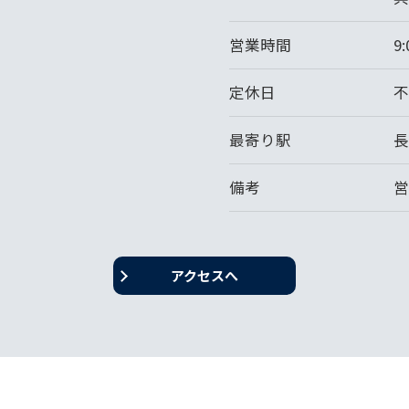
営業時間
9
定休日
最寄り駅
長
備考
営
アクセスへ