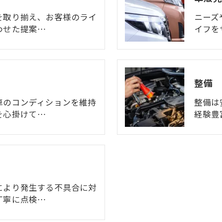
を取り揃え、お客様のライ
ニーズ
わせた提案…
イフを
整備
車のコンディションを維持
整備は
を心掛けて…
経験豊
により発生する不具合に対
丁寧に点検…