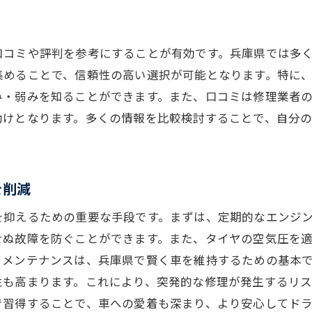
エコカーの修理費用メリット
車種選びでのコスト比較のポイント
口コミや評判を参考にすることが有効です。兵庫県では多
部品調達が鍵兵庫県での車修理費用を抑える方法
集めることで、信頼性の高い選択が可能となります。特に
地域密着型の部品調達ネットワーク
み・弱みを知ることができます。また、口コミは修理業者
助けとなります。多くの情報を比較検討することで、自分
リビルト品の選択でコスト削減
OEM部品と純正部品の違い
兵庫県での部品供給状況を把握する
を削減
オンライン部品購入の利便性
部品の互換性を利用した節約術
を抑えるための重要な手段です。まずは、定期的なエンジ
せぬ故障を防ぐことができます。また、タイヤの空気圧を
予期せぬコストを避ける兵庫県での車修理の賢い選択
フメンテナンスは、兵庫県で賢く車を維持するための基本
修理契約時に注意すべきポイント
性も高まります。これにより、突発的な修理が発生するリ
予防整備で故障を防ぐ
で習得することで、車への愛着も深まり、より安心してド