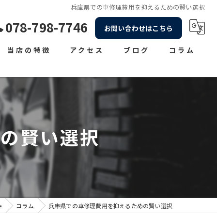
兵庫県での車修理費用を抑えるための賢い選択
078-798-7746
お問い合わせはこちら
当店の特徴
アクセス
ブログ
コラム
車販売
車検
整備
めの賢い選択
買取
修理
e
コラム
兵庫県での車修理費用を抑えるための賢い選択