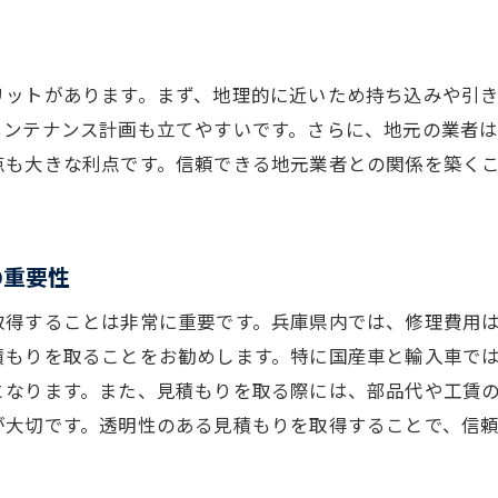
保険を活用した修理費用の最適化
輸入車と国産車兵庫県での修理費用比較と選び方
リットがあります。まず、地理的に近いため持ち込みや引
兵庫県での輸入車修理の課題
メンテナンス計画も立てやすいです。さらに、地元の業者
国産車を選ぶことのメリット
点も大きな利点です。信頼できる地元業者との関係を築く
輸入車修理専門店の利用法
。
修理保証を考慮したコスト管理
部品の供給状況と修理スピード
の重要性
ライフスタイルに合った車選びの重要性
取得することは非常に重要です。兵庫県内では、修理費用
車種別兵庫県での修理費用の違いと賢い選択肢
積もりを取ることをお勧めします。特に国産車と輸入車で
人気車種と修理費用の傾向
となります。また、見積もりを取る際には、部品代や工賃
大型車の修理費用を抑える方法
が大切です。透明性のある見積もりを取得することで、信
ハイブリッド車修理の注意点
スポーツカー維持のコスト管理