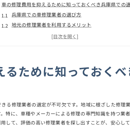
車の修理費用を抑えるために知っておくべき兵庫県での
兵庫県での車修理業者の選び方
地元の修理業者を利用するメリット
修理費用を抑えるための事前見積もりの重要性
口コミと評判を参考にした賢い選択
自分でできるメンテナンスで修理費用を削減
中古部品の活用でコストダウンを図る
えるために知っておくべ
兵庫県での車修理費用を抑えるポイントとその理由
国産車と輸入車の費用差
部品調達のしやすさがカギ
できる修理業者の選定が不可欠です。地域に根ざした修理
修理時間短縮によるコスト削減の効果
す。特に、車種やメーカーによる修理の専門知識を持つ業
兵庫県特有の修理費用傾向
利用して、評価の高い修理業者を探し出すことが、安心し
定期点検で未然にトラブルを防ぐ方法