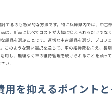
緊急時対応の準備と心得
保証付き修理サービスの活用
兵庫県でのロードサービスの利用法
検討するのも効果的な方法です。特に兵庫県内では、中古
修理費用を予測するためのヒント
部品は、新品に比べてコストが大幅に抑えられるだけでな
国産車が有利？兵庫県での車修理費用の現実
切な部品を選ぶことです。適切な中古部品を選び、プロフ
国産車と輸入車の修理費用比較
す。このような賢い選択を通じて、車の維持費を抑え、長
国内メーカーのサポート体制
を活用し、無理なく車の維持管理を続けられることを願って
国産車の修理部品流通の強み
ださい。
輸入車修理にかかる時間とコスト
国産車選びの長期的メリット
費用を抑えるポイントと
兵庫県の国産車修理市場の動向
兵庫県での車修理費用を最適化するための具体策
費用見積もりの事前確認