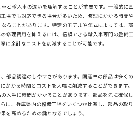
修理保証を賢く使う方法
産車と輸入車の違いを理解することが重要です。一般的に
車検時に修理をまとめる利点
備工場でも対応できる場合が多いため、修理にかかる時間
修理費用の計画的な積立方法
くなることがあります。特定のモデルや年式によっては、
地元修理業者との信頼関係構築
車の修理費用を抑えるには、信頼できる輸入車専門の整備
の際に余計なコストを削減することが可能です。
環境に配慮した経済的な修理選択
て、部品調達のしやすさがあります。国産車の部品は多く
理にかかる時間とコストを大幅に削減することができます
品の入手に時間がかかることがあります。部品を先に確保
さらに、兵庫県内の整備工場をいくつか比較し、部品の取
効果を高めるための鍵となるでしょう。