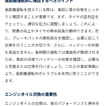
長距離運転前に確認するべきポイント
車両診断で把握する見えない異常
エンジンの健康を保つ運転方法
長距離運転を控えている際は、事前に車の状態をしっか
りと確認することが重要です。まず、タイヤの空気圧を
燃費効率を上げるテクニック
チェックし、適切な圧力に調整しましょう。これによ
整備士に聞く部品交換のタイミング
り、燃費の向上やタイヤの寿命延長が期待できます。次
プロが語る車の寿命を延ばす具体的なメンテナ
に、ブレーキパッドの摩耗具合を確認し、必要に応じて
ンステクニック
交換を行うことが大切です。さらに、バッテリーの状態
エンジンを長持ちさせる運転習慣
も見逃せません。長時間の運転では電装系が酷使される
電装系トラブルを防ぐポイント
ため、事前の点検でバッテリーの状態を確認し、必要な
サスペンションのコンディション維持法
ら充電または交換を行いましょう。これらの事前準備に
燃料系のメンテナンスで寿命延長
より、長距離運転中のトラブルを未然に防ぐことができ
ます。
プロが勧めるサビ防止対策
車内機器の定期テスト方法
エンジンオイル交換の重要性
車の性能を保つために必要な日常的なケアの重
エンジンオイルの交換は、車のパフォーマンスと寿命を
要性