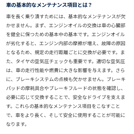
車の基本的なメンテナンス項目とは？
日常点検を怠らない理由
車を長く乗り潰すためには、基本的なメンテナンスが欠
タイヤの空気圧と寿命の関係
かせません。まず、エンジンオイルの交換は車の心臓部
エンジンルームの日常チェックポイント
を健全に保つための基本中の基本です。エンジンオイル
バッテリーの状態を見逃さない
が劣化すると、エンジン内部の摩擦が増え、故障の原因
異音や異常の早期発見
となるため、規定の走行距離ごとに交換が必要です。ま
日常点検で見つけた問題の解決法
た、タイヤの空気圧チェックも重要です。適切な空気圧
意外と見落としがちな車のメンテナンスポイン
は、車の走行性能や燃費に大きな影響を与えます。さら
ト
に、ブレーキシステムの点検も欠かせません。ブレーキ
パッドの摩耗具合やブレーキフルードの状態を確認し、
車内環境の維持方法
必要に応じて交換することで、安全なドライブを支えま
エアコンフィルターの定期交換
す。これらの基本的なメンテナンス項目をこなすこと
ウインドウウォッシャー液の補充と効果
で、車をより長く、そして安全に使用することが可能に
ライト類の点検と交換時期
なります。
ブレーキフルードの管理