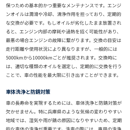
保つための基本的かつ重要なメンテナンスです。エンジ
車内清掃の効果と方法
ンオイルは潤滑や冷却、清浄作用を担っており、定期的
日常的なボディチェックの重要性
な交換が必要です。もしオイルが劣化したまま放置され
機械部分の潤滑とその必要性
ると、エンジン内部の摩耗や過熱を招く可能性があり、
電気系統の点検とメンテナンス
最悪の場合エンジンの故障に繋がります。交換の目安は
エアコンの効率的な使い方
走行距離や使用状況により異なりますが、一般的には
内装素材の保護とメンテナンス
5000kmから10000kmごとが推奨されます。交換時に
は、適切な種類のオイルを選定し、定期的に交換を行う
信頼できる整備士を見つけるためのポイント
ことで、車の性能を最大限に引き出すことができます。
整備士選びの基準と判断材料
信頼できる整備工場の特徴
車体洗浄と防錆対策
口コミやレビューを活用する方法
車の長寿命を実現するためには、車体洗浄と防錆対策が
整備士との信頼関係の築き方
欠かせません。特に兵庫県のような気候の変わりやすい
サービス内容と料金の比較ポイント
地域では、湿気や雨が錆の原因になりやすいため、定期
定期的に相談できる整備士の探し方
的な車体の洗浄が重要です。洗車の際には、専用の洗浄