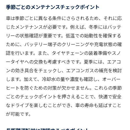
小さな傷や錆の対策方法
季節ごとのメンテナンスチェックポイント
事故を未然に防ぐための車の状態チェックリス
車は季節ごとに異なる条件にさらされるため、それに応
ト
じたメンテナンスが必要です。例えば、冬季にはバッテ
ブレーキ性能の確認方法
リーの状態確認が重要です。低温での始動性を確保する
ステアリングの異常を見つける
ために、バッテリー端子のクリーニングや充電状態の確
認を行います。また、タイヤチェーンの装着準備やスノ
視界を確保するためのワイパー管理
ータイヤへの交換も考慮すべきです。夏季には、エアコ
タイヤの溝と摩耗のチェック
ンの効き具合をチェックし、エアコンガスの補充を検討
排気ガスの色でわかる異常
します。加えて、冷却水の量や濃度も確認し、オーバー
チェックリストを用いた定期的な確認
ヒートを防ぐための対策が欠かせません。これらの季節
長期間愛車を保つために整備士が教える秘訣と
ごとのチェックポイントを押さえることで、快適で安全
は
なドライブを楽しむことができ、車の寿命も延ばすこと
プロが推奨するオイル交換の頻度
が可能です。
整備士が教えるタイヤ寿命の見極め方