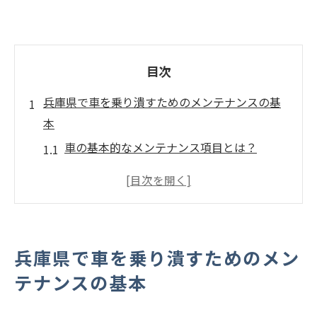
目次
兵庫県で車を乗り潰すためのメンテナンスの基
本
車の基本的なメンテナンス項目とは？
季節ごとのメンテナンスチェックポイント
長距離運転前に確認するべきポイント
エンジンオイル交換の重要性
車体洗浄と防錆対策
兵庫県で車を乗り潰すためのメン
定期的なメンテナンスのスケジュール作成
テナンスの基本
車の寿命を延ばすためには何が必要か？日常点
検の重要性