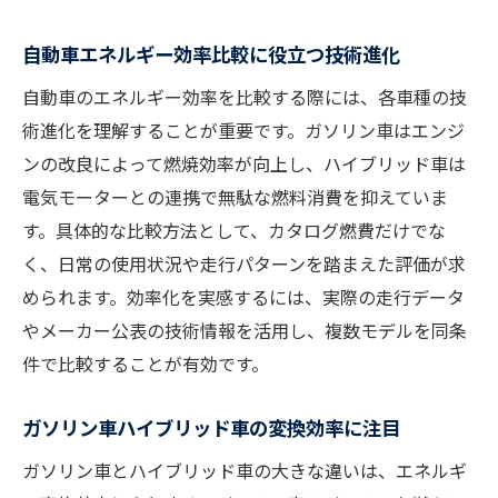
ガソリン車エネルギー変換効率の実際と課
自動車エネルギー効率比較に役立つ技術進化
題
自動車のエネルギー効率を比較する際には、各車種の技
ハイブリッド車効率のメカニズムを深掘り
術進化を理解することが重要です。ガソリン車はエンジ
電気自動車とガソリン車の効率の違いとは
ンの改良によって燃焼効率が向上し、ハイブリッド車は
自動車の熱効率向上に必要な視点まとめ
電気モーターとの連携で無駄な燃料消費を抑えていま
車効率を最大化するエネルギー戦略とは
す。具体的な比較方法として、カタログ燃費だけでな
効率重視ならどの車種が最適か考える
く、日常の使用状況や走行パターンを踏まえた評価が求
車効率で選ぶおすすめ車種の考え方
められます。効率化を実感するには、実際の走行データ
やメーカー公表の技術情報を活用し、複数モデルを同条
エネルギー効率から見る現代車の選択肢
件で比較することが有効です。
ハイブリッド車の効率性と実用面を比較
ガソリン車の熱効率と現状の課題を整理
ガソリン車ハイブリッド車の変換効率に注目
車エネルギー種類ごとの効率を徹底考察
ガソリン車とハイブリッド車の大きな違いは、エネルギ
効率性とライフスタイルに合う車の選び方