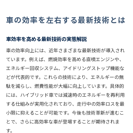
目
車の熱効率を向上させる最新システム
車の効率を左右する最新技術とは
効率化へ導く車のエネルギー種類と特徴
エンジン技術の革新と車効率の関係性
車効率を高める最新技術の実態解説
ハイブリッド車とガソリン車の効率比較
車の効率向上には、近年さまざまな最新技術が導入され
車の効率を徹底比較するポイント解説
ています。例えば、燃焼効率を高める直噴エンジンや、
ハイブリッド車とガソリン車の変換効率比
エネルギー回収システム、アイドリングストップ機能な
較
どが代表的です。これらの技術により、エネルギーの無
エネルギー効率から見る車種の違いを分析
駄を減らし、燃費性能が大幅に向上しています。具体的
車の熱効率ランキングと選び方の実例
には、ハイブリッド車では減速時のエネルギーを再利用
環境配慮型車両の効率と車選びの視点
する仕組みが実用化されており、走行中の効率ロスを最
車の燃費や効率性で選ぶべき基準とは
小限に抑えることが可能です。今後も技術革新が進むこ
とで、さらに高効率な車が登場することが期待されま
自動車のエネルギー効率を深掘り解説
す。
車のエネルギー効率比較の基礎知識を解説