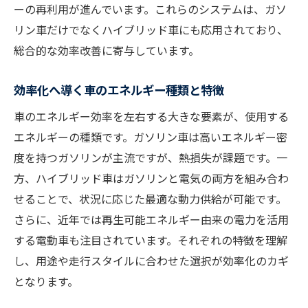
熱効率向上と環境対応車の最新動向を探る
ーの再利用が進んでいます。これらのシステムは、ガソ
リン車だけでなくハイブリッド車にも応用されており、
効率性を重視した車選びの新たな基準
総合的な効率改善に寄与しています。
効率性から見る車エネルギーの多様性
車効率で知るエネルギー種類の違い
効率化へ導く車のエネルギー種類と特徴
ガソリン車・ハイブリッド車の多様な効率
車のエネルギー効率を左右する大きな要素が、使用する
性
エネルギーの種類です。ガソリン車は高いエネルギー密
電気自動車と車効率の新しい関係性
度を持つガソリンが主流ですが、熱損失が課題です。一
車エネルギー効率比較で分かる選択肢
方、ハイブリッド車はガソリンと電気の両方を組み合わ
環境と効率性を両立する車の特徴を紹介
せることで、状況に応じた最適な動力供給が可能です。
エネルギー効率重視の車選びが重要な理由
さらに、近年では再生可能エネルギー由来の電力を活用
将来を見据えた車の効率的な選び方
する電動車も注目されています。それぞれの特徴を理解
し、用途や走行スタイルに合わせた選択が効率化のカギ
車効率を軸にした未来志向の選び方
となります。
エネルギー効率と規制動向を考慮した車選
定