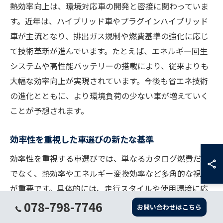
熱効率向上は、環境対応車の開発と密接に関わっていま
す。近年は、ハイブリッド車やプラグインハイブリッド
車が主流となり、排出ガス規制や燃費基準の強化に応じ
て技術革新が進んでいます。たとえば、エネルギー回生
システムや高性能バッテリーの搭載により、従来よりも
大幅な効率向上が実現されています。今後も省エネ技術
の進化とともに、より環境負荷の少ない車が増えていく
ことが予想されます。
効率性を重視した車選びの新たな基準
効率性を重視する車選びでは、単なるカタログ燃費だけ
でなく、熱効率やエネルギー変換効率など多角的な視点
が重要です。具体的には、走行スタイルや使用環境に応
じて最適なパワートレインを選択し、効率化技術の有無
078-798-7746
お問い合わせはこちら
を確認しましょう。例えば、都市部の通勤にはハイブリ