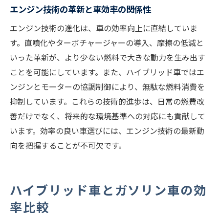
エンジン技術の革新と車効率の関係性
ガソリン車ハイブリッド車の将来性を展望
エンジン技術の進化は、車の効率向上に直結していま
車の熱効率進化と持続可能な選択肢とは
す。直噴化やターボチャージャーの導入、摩擦の低減と
効率性とライフスタイルで決める車の選択
いった革新が、より少ない燃料で大きな動力を生み出す
法
ことを可能にしています。また、ハイブリッド車ではエ
環境・効率性能で後悔しない車選びのコツ
ンジンとモーターの協調制御により、無駄な燃料消費を
抑制しています。これらの技術的進歩は、日常の燃費改
善だけでなく、将来的な環境基準への対応にも貢献して
います。効率の良い車選びには、エンジン技術の最新動
向を把握することが不可欠です。
ハイブリッド車とガソリン車の効
率比較