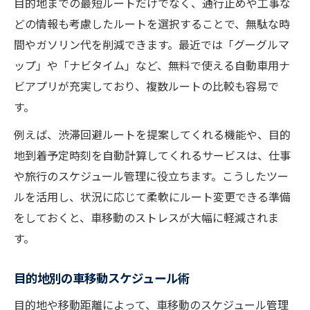
おすすめアプリで車の移動距離や経路も管理
目的地までの最短ルートだけでなく、通行止めや工事な
どの情報も考慮したルートを選択することで、無駄な時
車移動距離を記録できるおすすめアプリ
間やガソリン代を削減できます。最近では「グーグルマ
車の移動経路管理で旅の記録も楽しく
ップ」や「ナビタイム」など、無料で使える自動車用ナ
移動履歴を活かした車の活用術を紹介
ビアプリが充実しており、複数ルートの比較も容易で
車で移動したルートを簡単に管理する方法
す。
車移動管理アプリの選び方と使い方解説
例えば、渋滞回避ルートを提案してくれる機能や、目的
地到着予定時刻を自動計算してくれるサービスは、仕事
や旅行のスケジュール管理に役立ちます。こうしたツー
ルを活用し、状況に応じて柔軟にルート変更できる準備
をしておくと、車移動のストレスが大幅に軽減されま
す。
目的地別の車移動スケジュール術
目的地や移動距離によって、車移動のスケジュール管理