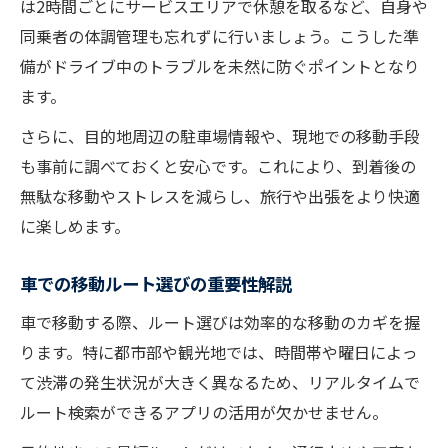
は2時間ごとにサービスエリアで休憩を取るなど、自身や
ルート検索で広がる車移動の楽しさ発見
同乗者の体調管理も忘れずに行いましょう。こうした準
車移動のルート検索アプリ活用ポイント
備がドライブ中のトラブルを未然に防ぐポイントとなり
おすすめルート検索で車移動が快適になる
ます。
車で移動する際のルート選び術まとめ
さらに、目的地周辺の駐車場情報や、現地での移動手段
ルート検索機能で車移動を効率化する方法
も事前に調べておくと安心です。これにより、到着後の
車移動が楽しくなるスポット検索テクニッ
無駄な移動やストレスを減らし、旅行や出張をより快適
ク
に楽しめます。
車移動中も一工夫で充実した時間を手に入れる
車移動中の暇つぶしアイデアと活用法
車での移動ルート選びの重要性解説
車の移動時間を有効に使う工夫を紹介
車で移動する際、ルート選びは効率的な移動のカギを握
車移動中に楽しめるエンタメ活用術
ります。特に都市部や観光地では、時間帯や曜日によっ
車で移動しながら学びを深める方法
て渋滞の発生状況が大きく異なるため、リアルタイムで
ルート検索ができるアプリの活用が欠かせません。
快適な車移動をサポートするグッズ特集