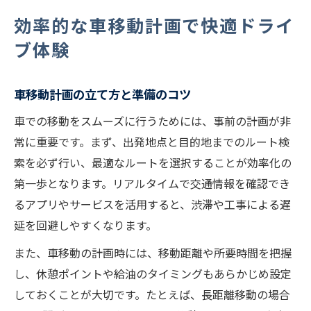
リアルタイム情報と車の移動を最適化する方法
効率的な車移動計画で快適ドライ
車移動に役立つリアルタイム情報活用法
ブ体験
交通状況を把握して車移動を効率化する方
法
車移動計画の立て方と準備のコツ
車で移動中の情報収集ツール活用のすすめ
車での移動をスムーズに行うためには、事前の計画が非
リアルタイムナビで車移動の不安を解消
常に重要です。まず、出発地点と目的地までのルート検
車移動時の天気情報確認のポイント紹介
索を必ず行い、最適なルートを選択することが効率化の
渋滞回避なら車アプリ活用が新常識に
第一歩となります。リアルタイムで交通情報を確認でき
渋滞回避に強い車アプリの選び方解説
るアプリやサービスを活用すると、渋滞や工事による遅
車移動で便利な渋滞情報機能を徹底活用
延を回避しやすくなります。
リアルタイム渋滞情報で車の移動を快適に
また、車移動の計画時には、移動距離や所要時間を把握
車移動のストレス軽減に役立つアプリ紹介
し、休憩ポイントや給油のタイミングもあらかじめ設定
しておくことが大切です。たとえば、長距離移動の場合
車での渋滞避けるための事前チェック法