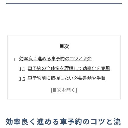
目次
効率良く進める車予約のコツと流れ
車予約の全体像を理解して効率化を実現
車予約前に把握したい必要書類や手順
オンライン車予約が持つ便利なポイント
来店予約でスムーズに車選びを進める方法
車予約時に役立つ比較と下調べのコツ
理想の車選びには予約タイミングが重要
効率良く進める車予約のコツと流
車を最適なタイミングで予約するコツ