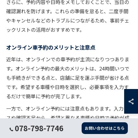
さらに、予約内容や日時をメモしておくことで、当日の
確認漏れを防げます。これらの準備を怠ると、二度手間
やキャンセルなどのトラブルにつながるため、事前チェ
ックリストの活用がおすすめです。
オンライン車予約のメリットと注意点
近年は、オンラインでの車予約が主流になりつつありま
す。オンライン予約の最大のメリットは、24時間いつで
も手続きができる点と、店舗に足を運ぶ手間が省ける点
です。希望する車種や日時を選択し、必要事項を入力す
るだけで簡単に予約が完了します。
一方で、オンライン予約には注意点もあります。入力ミ
スや確認不足から、希望と異なる車種や日時で予約が成
078-798-7746
立してしまうケースがあるため、送信前の内容確認が必
お問い合わせはこちら
須です。また、人気の車種や繁忙期は予約が集中するた