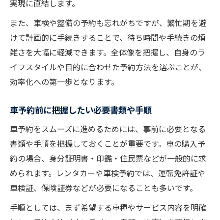
実現に直結します。
計画的な車予約がカーライフを充実させる
また、車検や整備の予約も忘れがちですが、繁忙期を避
車予約を賢く使うための比較ポイント
けて計画的に手続きすることで、待ち時間や手続きの煩
車予約手続きを通じた失敗しない選択法
雑さを大幅に軽減できます。全体像を把握し、自身のラ
快適な手続きのための車予約ポイント
イフスタイルや目的に合わせた予約方法を選ぶことが、
ストレスなく車予約手続きを行うコツ
効率化への第一歩となります。
車予約時に押さえておきたい準備事項
車予約前に把握したい必要書類や手順
オンライン車予約のメリットと注意点
車予約情報の確認で手続きがスムーズに
車予約をスムーズに進めるためには、事前に必要となる
書類や手順を把握しておくことが重要です。車の購入予
複数店の車予約比較で満足度アップ
約の場合、身分証明書・印鑑・住民票などが一般的に求
車を予約する際に知っておきたい注意点
められます。レンタカーや車検予約では、運転免許証や
車予約時のトラブルを未然に防ぐポイント
車検証、保険証券などが必要になることも多いです。
キャンセル対応など車予約の注意事項
手順としては、まず希望する車種やサービス内容を明確
車種選択や日程調整時の留意点