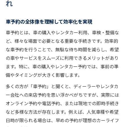
れ
混雑を避けて車予約する理想の時期とは
新車と中古車予約それぞれのポイント
車予約の全体像を理解して効率化を実現
車予約前に知っておきたい繁忙期の影響
車予約とは、車の購入やレンタカー利用、車検・整備な
事前予約で狙う希望車種の確保方法
ど、様々な場面で必要となる重要な手続きです。効率的
初めての車予約もスムーズにできる方法
な車予約を行うことで、無駄な待ち時間を減らし、希望
初めての車予約で失敗しない基本手順
の車やサービスをスムーズに利用できるメリットがあり
車予約の流れを簡単に理解できるポイント
ます。特に、車の購入やレンタカー予約では、事前の準
備やタイミングが大きく影響します。
未経験者も安心の車予約サポート活用法
車予約時に準備したい必要な情報とは
多くの方が「車予約」と聞くと、ディーラーやレンタカ
ー会社への来店予約を思い浮かべがちですが、実際には
車種選びから契約までの予約ステップ
オンライン予約や電話予約、または現地での即時手続き
車予約を活用した賢いカーライフ術
など多様な方法が存在します。例えば、人気車種や希望
車予約を活かして時間とコストを節約
日時が限られる場合は、早めの予約が理想のカーライフ
車予約の活用で理想のライフスタイル実現