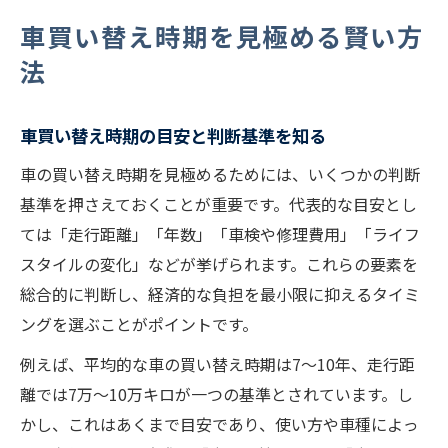
モデルチェンジ時期に合わせた車買い替え
車買い替え時期を見極める賢い方
の利点
法
車買い替えもったいないと感じる時の考え
方
車買い替え時期の目安と判断基準を知る
経済的に乗り換える車のポイント解説
車の買い替え時期を見極めるためには、いくつかの判断
車買い替えで費用を抑える購入方法の工夫
基準を押さえておくことが重要です。代表的な目安とし
税金・手数料を考慮した車買い替えのポイ
ては「走行距離」「年数」「車検や修理費用」「ライフ
ント
スタイルの変化」などが挙げられます。これらの要素を
現車の売却で得する車買い替えのコツ
総合的に判断し、経済的な負担を最小限に抑えるタイミ
車買い替えやることリストで無駄を省く
ングを選ぶことがポイントです。
維持費削減に繋がる車の選び方を解説
例えば、平均的な車の買い替え時期は7〜10年、走行距
走行距離が車買い替え判断に与える影響
離では7万〜10万キロが一つの基準とされています。し
走行距離から見る車買い替え時期の目安
かし、これはあくまで目安であり、使い方や車種によっ
車買い替えに影響する走行距離のチェック