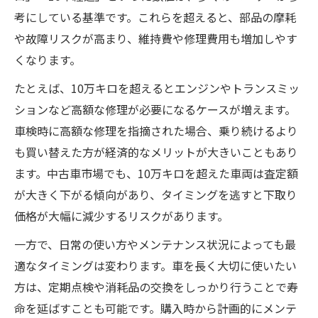
車買い替えやることを時系列で整理する
考にしている基準です。これらを超えると、部品の摩耗
必要書類を揃えて車買い替え手続きを効率
や故障リスクが高まり、維持費や修理費用も増加しやす
化
くなります。
車買い替え前に準備すべきポイント一覧
たとえば、10万キロを超えるとエンジンやトランスミッ
下取りや売却時の車手続きの流れを解説
ションなど高額な修理が必要になるケースが増えます。
車買い替え今の車どうするか決断する手順
車検時に高額な修理を指摘された場合、乗り続けるより
維持費を抑えるための車買い替え戦略
も買い替えた方が経済的なメリットが大きいこともあり
ます。中古車市場でも、10万キロを超えた車両は査定額
維持費節約を叶える車買い替えの考え方
が大きく下がる傾向があり、タイミングを逃すと下取り
車買い替え時にかかる税金・諸費用を理解
価格が大幅に減少するリスクがあります。
する
燃費や保険料から見る車買い替え戦略
一方で、日常の使い方やメンテナンス状況によっても最
適なタイミングは変わります。車を長く大切に使いたい
車検費用上昇に備えた買い替えタイミング
方は、定期点検や消耗品の交換をしっかり行うことで寿
ライフスタイル変化に合わせた車買い替え
命を延ばすことも可能です。購入時から計画的にメンテ
術