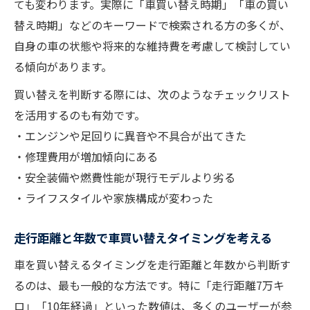
ても変わります。実際に「車買い替え時期」「車の買い
方法
替え時期」などのキーワードで検索される方の多くが、
10万キロ超えた車買い替えのリスクと対策
自身の車の状態や将来的な維持費を考慮して検討してい
走行距離と車の価値減少を正しく把握する
る傾向があります。
車買い替え時期走行距離の実例を紹介
買い替えを判断する際には、次のようなチェックリスト
買い替えに迷った時に確認すべき車の価値
を活用するのも有効です。
車買い替え時の市場価値を簡単チェック
・エンジンや足回りに異音や不具合が出てきた
・修理費用が増加傾向にある
車買い替えもったいないと思う前に価値判
・安全装備や燃費性能が現行モデルより劣る
断
・ライフスタイルや家族構成が変わった
売却価格が下がる前に車買い替えを検討す
る
走行距離と年数で車買い替えタイミングを考える
車買い替え悩む時の査定ポイントを知る
車を買い替えるタイミングを走行距離と年数から判断す
買取相場を参考にした車買い替え判断方法
るのは、最も一般的な方法です。特に「走行距離7万キ
手続きスムーズな車買い替え準備の流れ
ロ」「10年経過」といった数値は、多くのユーザーが参