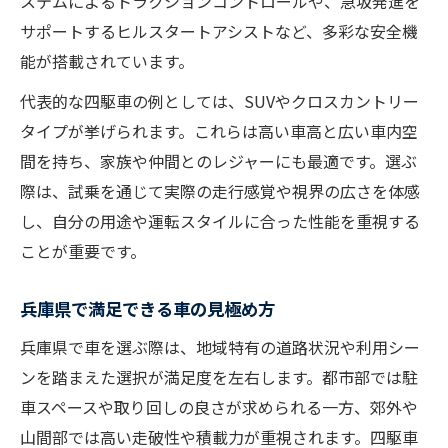
ステムによるトラクションコントロールや、急坂発進を
車で体感する四駆の走行性能とは
サポートするヒルスタートアシストなど、多彩な安全機
兵庫県でしか味わえない四駆体験談
能が搭載されています。
四駆車に乗る魅力と車選びの関係性
代表的な四駆車の例としては、SUVやクロスカントリー
実際に車で感じる四駆の安心感とは
タイプが挙げられます。これらは高い車高と広い車内空
車好きが注目する四駆の魅力を解説
間を持ち、家族や仲間とのレジャーにも最適です。選ぶ
自分に最適な車を兵庫県で探すコツ
際は、試乗を通じて実際の走行感覚や視界の広さを体感
車選びで重視すべきポイントまとめ
し、自分の用途や運転スタイルに合った性能を重視する
ことが重要です。
兵庫県で理想の四駆車を見つける方法
自分に合った車タイプの見極め方
兵庫県で満足できる車の見極め方
四駆車購入時に役立つ比較ポイント
兵庫県で車を選ぶ際は、地域特有の道路状況や利用シー
車選びで失敗しないチェックリスト
ンを踏まえた選択が満足度を左右します。都市部では駐
メンテナンスで四駆車人生が変わる理由
車スペースや取り回しの良さが求められる一方、郊外や
車の寿命を延ばす四駆メンテナンス法
山間部では高い走破性や積載力が重視されます。四駆車