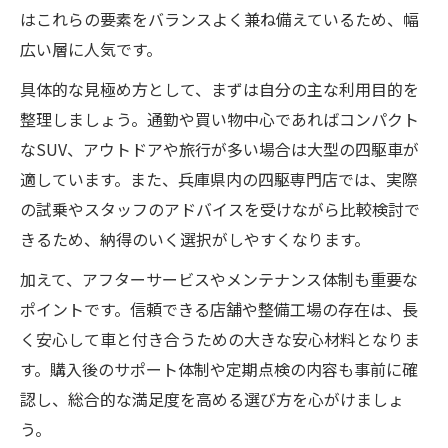
四駆車の安全維持に必要な車ケア
はこれらの要素をバランスよく兼ね備えているため、幅
メンテナンスで変わる車の走り心地
広い層に人気です。
車を長く乗るための四駆整備ポイント
具体的な見極め方として、まずは自分の主な利用目的を
四駆車メンテナンスの基礎知識を解説
整理しましょう。通勤や買い物中心であればコンパクト
なSUV、アウトドアや旅行が多い場合は大型の四駆車が
適しています。また、兵庫県内の四駆専門店では、実際
の試乗やスタッフのアドバイスを受けながら比較検討で
きるため、納得のいく選択がしやすくなります。
加えて、アフターサービスやメンテナンス体制も重要な
ポイントです。信頼できる店舗や整備工場の存在は、長
く安心して車と付き合うための大きな安心材料となりま
す。購入後のサポート体制や定期点検の内容も事前に確
認し、総合的な満足度を高める選び方を心がけましょ
う。