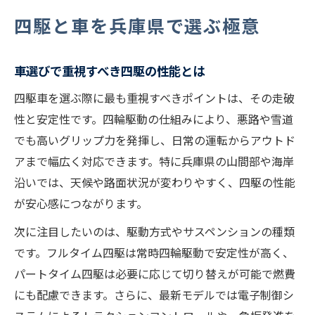
兵庫県で四駆車を最大限に楽しむ方法
四駆と車を兵庫県で選ぶ極意
車で体感する兵庫県の四駆スポット紹介
四駆車で楽しむアウトドア体験の魅力
車選びで重視すべき四駆の性能とは
兵庫県ならではの車イベント活用術
四駆車を選ぶ際に最も重視すべきポイントは、その走破
車仲間と四駆を楽しむ交流のポイント
性と安定性です。四輪駆動の仕組みにより、悪路や雪道
車を使った四駆アクティビティの始め方
でも高いグリップ力を発揮し、日常の運転からアウトド
アウトドア志向の車選びとは何か
アまで幅広く対応できます。特に兵庫県の山間部や海岸
車で叶えるアウトドアライフの始め方
沿いでは、天候や路面状況が変わりやすく、四駆の性能
が安心感につながります。
四駆車と車の選び方で変わる体験
アウトドアを満喫できる車の条件とは
次に注目したいのは、駆動方式やサスペンションの種類
です。フルタイム四駆は常時四輪駆動で安定性が高く、
車の使い勝手が広がる四駆の魅力解説
パートタイム四駆は必要に応じて切り替えが可能で燃費
アウトドア好き必見の車選びポイント
にも配慮できます。さらに、最新モデルでは電子制御シ
四駆車の魅力を知る兵庫県での体験