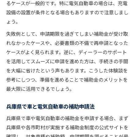
るケースが一般的です。特に電気自動車の場合は、充電
車補助金を最大限活用する選び方の工夫
設備の設置が条件となる場合もありますので注意しまし
車選びと補助金条件を正しく理解する
ょう。
個人向け車補助金を逃さない選定基準
失敗例として、申請期限を過ぎてしまい補助金が受け取
電気代とガソリン代の違いを徹底比較
れなかったケースや、必要書類の不備で再申請となった
車の電気代とガソリン代はどちらが安い？
ケースがよく見られます。逆に、ディーラーのサポート
車の維持費で比較する電気とガソリン
を活用してスムーズに申請を進めた方は、手続きの手間
を大幅に省けたという声もあります。こうした体験談を
電気自動車と車のコスト差を詳しく解説
参考にしつつ、準備を進めることで補助金のメリットを
車にかかる電気代とガソリン代の試算例
最大限に活用できるでしょう。
車購入後のコスト削減術を徹底比較
電動車の費用削減術を兵庫で実践する
兵庫県で車と電気自動車の補助申請法
車のランニングコストを下げる方法
兵庫県で車や電気自動車の補助金を申請する場合、まず
兵庫県で車と電動車の節約術を知る
兵庫県や各市町村が実施する補助金制度の公式サイトを
車費用を抑える実践的な活用アイデア
確認し、対象車種や補助額、申請期間を調べることが最