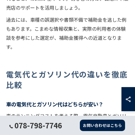
売店のサポートを活用しましょう。
過去には、車種の誤選択や書類不備で補助金を逃した例
もあります。こまめな情報収集と、実際の利用者の体験
談を参考にした選定が、補助金獲得への近道となりま
す。
電気代とガソリン代の違いを徹底
比較
車の電気代とガソリン代はどちらが安い？
車のランニングコストを考える際、電気自動車とガソリ
078-798-7746
ン車の燃料費（電気代とガソリン代）の違いは大きな関
お問い合わせはこちら
心事です。兵庫県での一般的な電気自動車の電気代は、