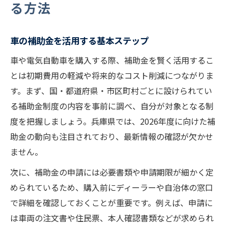
る方法
車の補助金制度が兵庫県で変わる理由
兵庫県の個人向け車補助金の詳細情報
車の補助金を活用する基本ステップ
車補助金の申請時期と手続きの流れ
車や電気自動車を購入する際、補助金を賢く活用するこ
電気自動車を対象とした最新補助金傾向
とは初期費用の軽減や将来的なコスト削減につながりま
2026年度EV補助金のポイントを押さえる
す。まず、国・都道府県・市区町村ごとに設けられてい
車の2026年補助金制度はどう変わる？
る補助金制度の内容を事前に調べ、自分が対象となる制
EVと車補助金の最新動向を詳しく解説
度を把握しましょう。兵庫県では、2026年度に向けた補
助金の動向も注目されており、最新情報の確認が欠かせ
2026年車補助金の申請で注意すべき点
ません。
電気自動車の補助金増額のメリットとは
次に、補助金の申請には必要書類や申請期限が細かく定
車選びで押さえたい2026年補助金情報
められているため、購入前にディーラーや自治体の窓口
車選びで損しない補助金申請のコツ
で詳細を確認しておくことが重要です。例えば、申請に
車の補助金申請で失敗しないための方法
は車両の注文書や住民票、本人確認書類などが求められ
電気自動車購入時の賢い車選びガイド