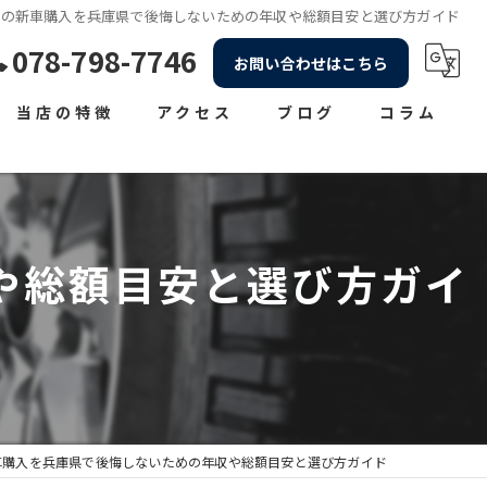
車の新車購入を兵庫県で後悔しないための年収や総額目安と選び方ガイド
078-798-7746
お問い合わせはこちら
当店の特徴
アクセス
ブログ
コラム
車販売
車検
や総額目安と選び方ガイ
整備
買取
修理
車購入を兵庫県で後悔しないための年収や総額目安と選び方ガイド