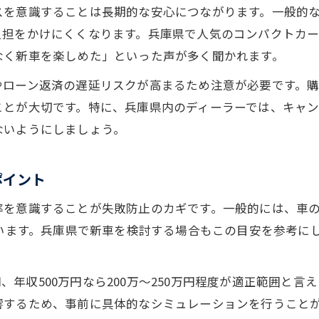
スを意識することは長期的な安心につながります。一般的
車の維持費を抑えるための選び方ポイント
負担をかけにくくなります。兵庫県で人気のコンパクトカ
長く乗れる車を選ぶ際の維持費の見極め方
なく新車を楽しめた」といった声が多く聞かれます。
車購入時に重要な維持費と総コストの計算術
やローン返済の遅延リスクが高まるため注意が必要です。
家計に優しい車を見極める維持費チェック法
ことが大切です。特に、兵庫県内のディーラーでは、キャ
燃費や修理代で選ぶ賢い車選びの考え方
ないようにしましょう。
兵庫県で安心して車を選ぶコツまとめ
車選びで安心できる店舗や相談先の見つけ方
ポイント
兵庫県で車を購入する際の信頼できる選び方
率を意識することが失敗防止のカギです。一般的には、車
購入後も安心な車選びのサポート体制を確認
ています。兵庫県で新車を検討する場合もこの目安を参考に
自分に合った車を兵庫県で見極める判断基準
新車購入で後悔しないための店舗比較のポイント
万円、年収500万円なら200万～250万円程度が適正範囲
響するため、事前に具体的なシミュレーションを行うこと