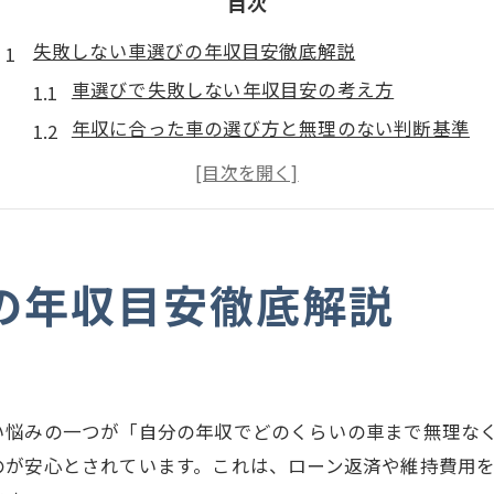
目次
失敗しない車選びの年収目安徹底解説
車選びで失敗しない年収目安の考え方
年収に合った車の選び方と無理のない判断基準
新車購入時に押さえるべき車と年収のバランス
車の購入総額と年収の適正比率を知るポイント
家計に負担をかけない車選びの具体策とは
新車購入で後悔しない総額のポイント
の年収目安徹底解説
車の新車購入総額を抑えるための基本知識
頭金や諸費用も含めた車購入総額の見極め方
新車の支払い計画で重視すべき総額ポイント
い悩みの一つが「自分の年収でどのくらいの車まで無理な
車選びで重要な総額と家計のバランス術
のが安心とされています。これは、ローン返済や維持費用
ローン返済と維持費を踏まえた車総額管理法