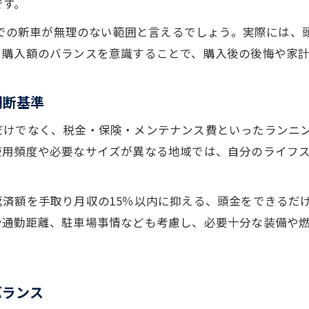
です。
家計にやさしい車購入術とは何か
後までの新車が無理のない範囲と言えるでしょう。実際には
車選びで家計にやさしい購入術を身につける
と購入額のバランスを意識することで、購入後の後悔や家
毎月の家計を守る車購入方法のポイント
車の維持費と本体価格の両面から見る節約術
判断基準
家計負担を抑えるための車ローン活用法
だけでなく、税金・保険・メンテナンス費といったランニ
無駄なく賢く車を選ぶ家計管理のコツ
使用頻度や必要なサイズが異なる地域では、自分のライフ
ディーラーと販売店どちらが車でお得か比較
車購入でディーラーと販売店の違いを知る
済額を手取り月収の15％以内に抑える、頭金をできるだ
新車の価格やサービスを店舗ごとに比較検討
や通勤距離、駐車場事情なども考慮し、必要十分な装備や
車選びで重視すべき値引きと保証のポイント
ディーラーと販売店のアフターサービスの比較
車をお得に買うための購入先選びのコツ
バランス
維持費まで考慮した賢い車の選び方