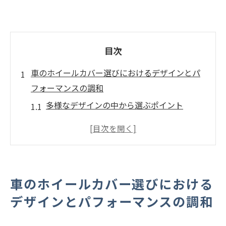
目次
車のホイールカバー選びにおけるデザインとパ
フォーマンスの調和
多様なデザインの中から選ぶポイント
パフォーマンスを左右するデザインの要素
デザイン選びで知っておくべき基本知識
性能と見た目のバランスを取る方法
車種に合ったデザインの選び方
車のホイールカバー選びにおける
兵庫県の気候に合ったデザイン選定
デザインとパフォーマンスの調和
兵庫県の道路環境に適した車ホイールカバーの
選び方