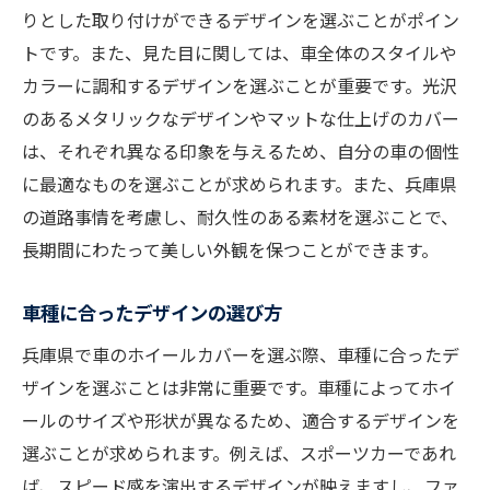
りとした取り付けができるデザインを選ぶことがポイン
最新デザインのトレンドを押さえる
トです。また、見た目に関しては、車全体のスタイルや
注目の新素材とその特徴
カラーに調和するデザインを選ぶことが重要です。光沢
環境に配慮した新しい選択肢
のあるメタリックなデザインやマットな仕上げのカバー
人気ブランドの最新モデルを紹介
は、それぞれ異なる印象を与えるため、自分の車の個性
カスタマイズ可能なオプションを探る
に最適なものを選ぶことが求められます。また、兵庫県
今後のトレンド予測と選び方
の道路事情を考慮し、耐久性のある素材を選ぶことで、
長期間にわたって美しい外観を保つことができます。
車の性能を最大限に引き出すためのホイールカ
バー選び
車種に合ったデザインの選び方
車本来の性能を引き出す選び方
兵庫県で車のホイールカバーを選ぶ際、車種に合ったデ
走行性能を向上させるホイールカバー
ザインを選ぶことは非常に重要です。車種によってホイ
燃費向上に寄与する選定基準
ールのサイズや形状が異なるため、適合するデザインを
ドライビングを楽しむための選び方
選ぶことが求められます。例えば、スポーツカーであれ
高速走行時の安定性を高める方法
ば、スピード感を演出するデザインが映えますし、ファ