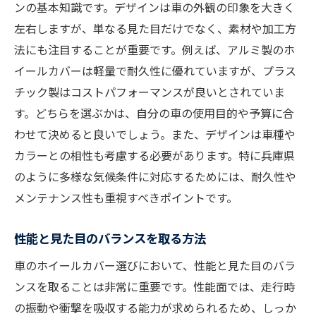
信頼できる販売店の見つけ方
ンの基本知識です。デザインは車の外観の印象を大きく
アフターサービスの重要性
左右しますが、単なる見た目だけでなく、素材や加工方
法にも注目することが重要です。例えば、アルミ製のホ
保証制度をしっかり確認する理由
イールカバーは軽量で耐久性に優れていますが、プラス
購入前に試しておくべきこと
チック製はコストパフォーマンスが良いとされていま
素材選びの重要性：車ホイールカバーで快適な
す。どちらを選ぶかは、自分の車の使用目的や予算に合
ドライブを
わせて決めると良いでしょう。また、デザインは車種や
素材による性能の違いを理解する
カラーとの相性も考慮する必要があります。特に兵庫県
気候に適した素材の選び方
のように多様な気候条件に対応するためには、耐久性や
メンテナンスのしやすさを考慮した選び方
メンテナンス性も重視すべきポイントです。
環境に優しい素材の選定
性能と見た目のバランスを取る方法
摩耗に強い素材の特徴
快適なドライブに繋がる素材選び
車のホイールカバー選びにおいて、性能と見た目のバラ
ンスを取ることは非常に重要です。性能面では、走行時
ホイールカバー選びで知っておくべき最新トレ
の振動や衝撃を吸収する能力が求められるため、しっか
ンド