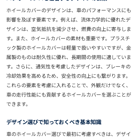
使用者の評価を参考にした選び方
ホイールカバーのデザインは、車のパフォーマンスにも
車の見た目を引き立てるおしゃれなホイールカ
影響を及ぼす要素です。例えば、流体力学的に優れたデ
バー選び
ザインは、空気抵抗を減少させ、燃費の向上に寄与しま
流行のデザインを取り入れる方法
す。また、ホイールカバーの素材も重要です。プラスチ
個性を演出するカラーバリエーション
ック製のホイールカバーは軽量で扱いやすいですが、金
属製のものは耐久性に優れ、長期間の使用に適していま
手軽におしゃれを楽しむテクニック
す。さらに、通気性を考慮したデザインは、ブレーキの
デザイン性と実用性の両立
冷却効果を高めるため、安全性の向上にも繋がります。
季節ごとに楽しむデザインチェンジ
これらの要素を考慮に入れることで、外観だけでなく、
車全体のコーディネートを考えた選び方
車の走行性能にも貢献するホイールカバーを選ぶことが
兵庫県での車ホイールカバー購入時に注意すべ
できます。
きポイント
購入前に確認すべき基本事項
デザイン選びで知っておくべき基本知識
コストパフォーマンスの良い選び方
車のホイールカバー選びで最初に考慮すべきは、デザイ