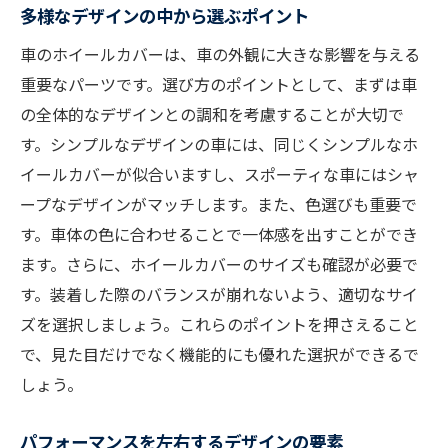
多様なデザインの中から選ぶポイント
地形に応じたホイールカバーの特徴
車のホイールカバーは、車の外観に大きな影響を与える
四季折々の気候に対応する選び方
重要なパーツです。選び方のポイントとして、まずは車
安全性を重視した選定基準
の全体的なデザインとの調和を考慮することが大切で
都市部と郊外での使い分け
す。シンプルなデザインの車には、同じくシンプルなホ
道路状況に応じた素材選び
イールカバーが似合いますし、スポーティな車にはシャ
兵庫県の特性に合わせた選択ポイント
ープなデザインがマッチします。また、色選びも重要で
耐久性と機能性を兼ね備えた車ホイールカバー
す。車体の色に合わせることで一体感を出すことができ
の選定基準
ます。さらに、ホイールカバーのサイズも確認が必要で
す。装着した際のバランスが崩れないよう、適切なサイ
長持ちするホイールカバーの条件
ズを選択しましょう。これらのポイントを押さえること
機能性の高い素材の特徴
で、見た目だけでなく機能的にも優れた選択ができるで
耐久性を高めるメンテナンス方法
しょう。
異なる環境に適応するための工夫
性能テストで見る選定ポイント
パフォーマンスを左右するデザインの要素