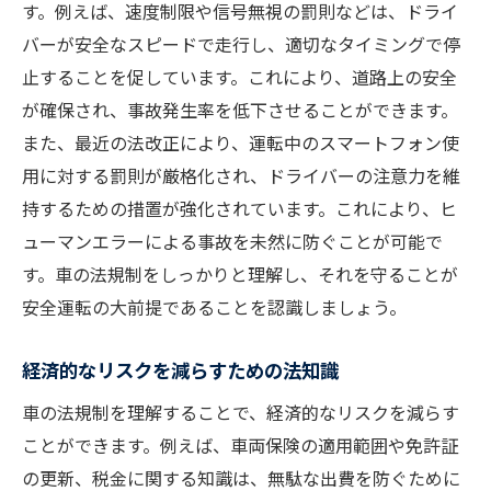
す。例えば、速度制限や信号無視の罰則などは、ドライ
検査基準変更による費用への影響
バーが安全なスピードで走行し、適切なタイミングで停
エコカーの普及がもたらす法規制の変化
止することを促しています。これにより、道路上の安全
エコカーの普及状況と法規制
が確保され、事故発生率を低下させることができます。
燃費基準緩和の可能性
また、最近の法改正により、運転中のスマートフォン使
エコカーに特化した法改正
用に対する罰則が厳格化され、ドライバーの注意力を維
電動車両の普及促進法
持するための措置が強化されています。これにより、ヒ
ューマンエラーによる事故を未然に防ぐことが可能で
環境保護との両立を図る法規制
す。車の法規制をしっかりと理解し、それを守ることが
エコカー所有者の新たな義務
安全運転の大前提であることを認識しましょう。
燃費基準強化がもたらすドライバーへの影響
燃費基準強化の背景と目的
経済的なリスクを減らすための法知識
ドライバーへの経済的影響
車の法規制を理解することで、経済的なリスクを減らす
燃費性能向上のための技術革新
ことができます。例えば、車両保険の適用範囲や免許証
燃費基準が日常運転に与える影響
の更新、税金に関する知識は、無駄な出費を防ぐために