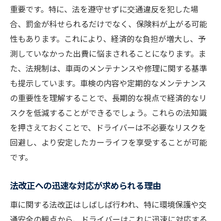
燃費基準強化に伴う車両選択の変化
重要です。特に、法を遵守せずに交通違反を犯した場
燃費基準強化がもたらす環境への貢献
合、罰金が科せられるだけでなく、保険料が上がる可能
性もあります。これにより、経済的な負担が増大し、予
車を所有する上で必須の最新法規制情報
測していなかった出費に悩まされることになります。ま
最新法規制の概要とその重要性
た、法規制は、車両のメンテナンスや修理に関する基準
車両所有者が知っておくべき新ルール
も提示しています。車検の内容や定期的なメンテナンス
法規制の更新情報を把握する方法
の重要性を理解することで、長期的な視点で経済的なリ
法規制に対応するための準備
スクを低減することができるでしょう。これらの法知識
最新法規制がもたらすリスクと対策
を押さえておくことで、ドライバーは不必要なリスクを
法規制情報の入手とその活用法
回避し、より安定したカーライフを享受することが可能
です。
法改正への迅速な対応が求められる理由
車に関する法改正はしばしば行われ、特に環境保護や交
通安全の観点から、ドライバーはこれに迅速に対応する