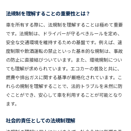
法改正の背景とその目的
法規制を理解することの重要性とは？
ドライバーに求められる新たな基準
車を所有する際に、法規制を理解することは極めて重要
安全運転義務強化の具体例
です。法規制は、ドライバーが守るべきルールを定め、
自動運転技術への影響
安全な交通環境を維持するための基盤です。例えば、速
法改正に伴う保険の変更点
度制限や飲酒運転の禁止といった基本的な規制は、事故
改正法に対応するための個人対策
の防止に直接結びついています。また、環境規制につい
環境基準の強化が車種選びに与える影響とは
ても理解が求められています。エコカーの普及と共に、
燃費や排出ガスに関する基準が厳格化されています。こ
エコカー選びの新基準
れらの規制を理解することで、法的トラブルを未然に防
排出ガス規制が与える選択の自由
ぐことができ、安心して車を利用することが可能となり
燃費性能を重視する理由
ます。
環境負荷軽減のための技術革新
電気自動車の増加による影響
社会的責任としての法規制理解
環境基準導入による市場の変化