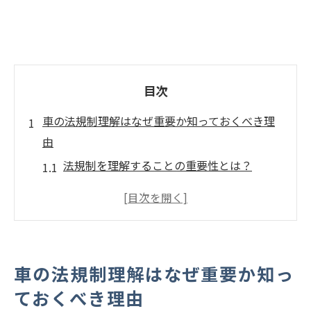
目次
車の法規制理解はなぜ重要か知っておくべき理
由
法規制を理解することの重要性とは？
社会的責任としての法規制理解
車の安全運転に直結する理由
経済的なリスクを減らすための法知識
法改正への迅速な対応が求められる理由
車の法規制理解はなぜ重要か知っ
法規制理解がもたらす安心感
ておくべき理由
最新の車両法改正がドライバーに与える影響