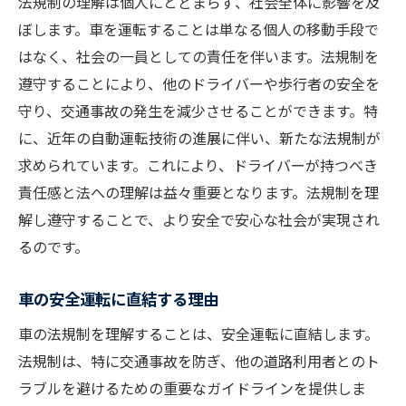
法規制の理解は個人にとどまらず、社会全体に影響を及
交通安全対策の新しい施策で注意すべき点
ぼします。車を運転することは単なる個人の移動手段で
新施策の具体例とその目的
はなく、社会の一員としての責任を伴います。法規制を
歩行者優先のための新ルール
遵守することにより、他のドライバーや歩行者の安全を
守り、交通事故の発生を減少させることができます。特
高齢者ドライバー向けの安全施策
に、近年の自動運転技術の進展に伴い、新たな法規制が
事故削減のための技術導入
求められています。これにより、ドライバーが持つべき
安全装置の義務化とその影響
責任感と法への理解は益々重要となります。法規制を理
新しい安全基準の実践法
解し遵守することで、より安全で安心な社会が実現され
車の検査基準変更で知っておくべきポイント
るのです。
検査基準変更の背景とその影響
新たな検査項目の詳細
車の安全運転に直結する理由
車検の頻度とその重要性
車の法規制を理解することは、安全運転に直結します。
安全基準強化の内容
法規制は、特に交通事故を防ぎ、他の道路利用者とのト
ラブルを避けるための重要なガイドラインを提供しま
メンテナンスの重要性とその理由